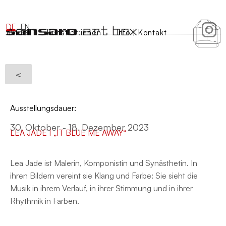
DE
EN
aktuell
Künstler:innen
Info | Kontakt
<
Ausstellungsdauer:
30. Oktober - 18. Dezember 2023
LEA JADE | „IT BLUE ME AWAY“
Lea Jade ist Malerin, Komponistin und Synästhetin. In
ihren Bildern vereint sie Klang und Farbe: Sie sieht die
Musik in ihrem Verlauf, in ihrer Stimmung und in ihrer
Rhythmik in Farben.